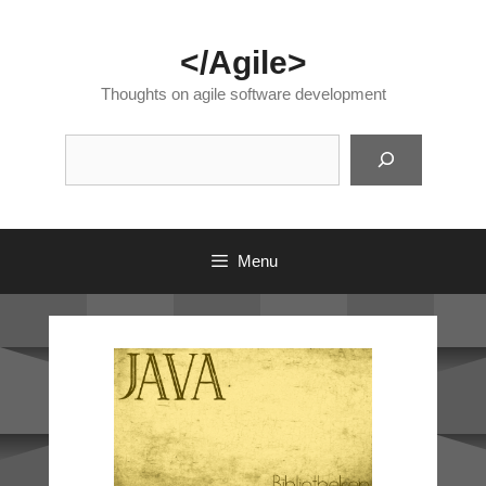
Skip
to
</Agile>
content
Thoughts on agile software development
Suc
Menu