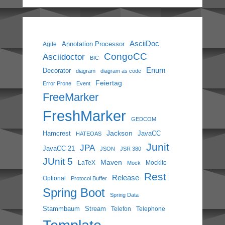
AsciiDoc
Annotation Processor
Agile
CongoCC
Asciidoctor
BIC
Enum
Decorator
diagram
diagram as code
Feiertag
Error Prone
Event
FreeMarker
FreshMarker
GEDCOM
Jackson
Hamcrest
JavaCC
HATEOAS
Junit
JPA
JavaCC 21
JSON
JSR 380
JUnit 5
Maven
LaTeX
Mockito
Mock
Rest
Release
Optional
Protocol Buffer
Spring Boot
Spring Data
Stammbaum
Stream
Telefon
Telephone