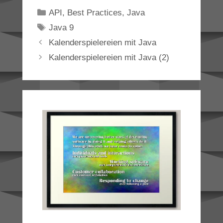
Categories
API
,
Best Practices
,
Java
Tags
Java 9
Kalenderspielereien mit Java
Kalenderspielereien mit Java (2)