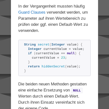
In der Vergangenheit mussten häufig
Guard Clauses
verwendet werden, um
Parameter auf ihren Wertebereich zu
prüfen oder ggf. einen Default-Wert zu
verwenden.
String
secret
(
Integer
 value
)
{
Integer
 currentValue = value;
if
(
currentValue == 
null
)
{
    currentValue = 
23
;
}
return
hiddenSecret
(
value
)
;
}
Die beiden neuen Methoden gestatten
eine einfache Ersetzung von
NULL
Werten durch einen Default-Wert.
Durch ihren Einsatz vereinfacht sich
der eigene Code.