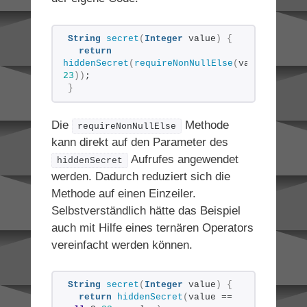
String
secret
(
Integer
 value
)
{
return
hiddenSecret
(
requireNonNullElse
(
value, 
23
))
;
}
Die
Methode
requireNonNullElse
kann direkt auf den Parameter des
Aufrufes angewendet
hiddenSecret
werden. Dadurch reduziert sich die
Methode auf einen Einzeiler.
Selbstverständlich hätte das Beispiel
auch mit Hilfe eines ternären Operators
vereinfacht werden können.
String
secret
(
Integer
 value
)
{
return
hiddenSecret
(
value == 