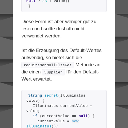
null
 ? 
23
 : value
)
;
}
Diese Form ist aber weniger gut zu
lesen und sollte deshalb nicht
verwendet werden.
Ist die Erzeugung des Default-Wertes
aufwendig, so bietet sich die
Methode an,
requireNonNullElseGet
die einen
für den Default-
Supplier
Wert erwartet.
String
secret
(
Illuminatus 
value
)
{
  Illuminatus currentValue = 
value;
if
(
currentValue == 
null
)
{
    currentValue = 
new
Illuminatus
()
;