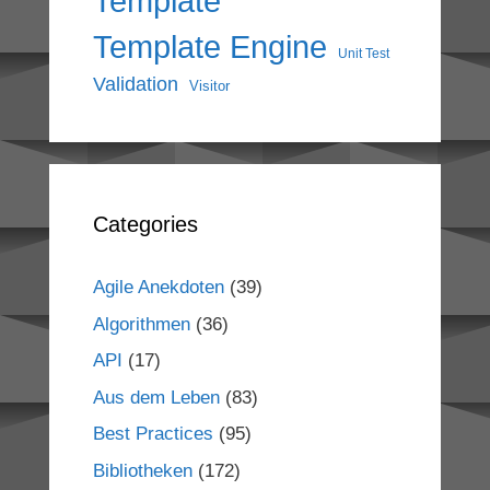
Template
Template Engine
Unit Test
Validation
Visitor
Categories
Agile Anekdoten
(39)
Algorithmen
(36)
API
(17)
Aus dem Leben
(83)
Best Practices
(95)
Bibliotheken
(172)