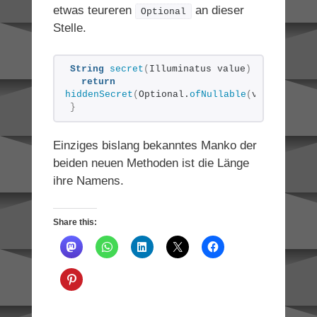
etwas teureren
an dieser
Optional
Stelle.
String
secret
(
Illuminatus value
)
{
return
hiddenSecret
(
Optional.
ofNullable
(
value
)
.
orEl
}
Einziges bislang bekanntes Manko der
beiden neuen Methoden ist die Länge
ihre Namens.
Share this: