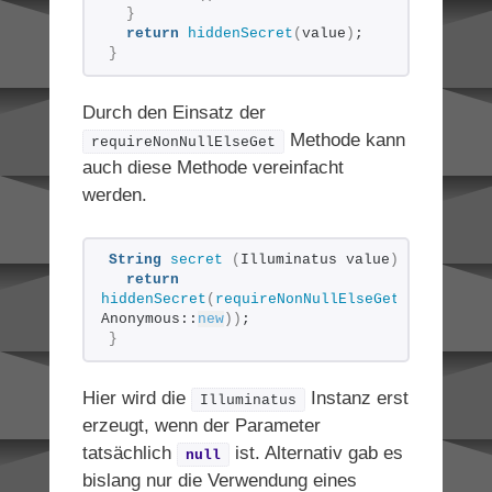
}
return
hiddenSecret
(
value
)
;
}
Durch den Einsatz der
Methode kann
requireNonNullElseGet
auch diese Methode vereinfacht
werden.
String
secret
(
Illuminatus value
)
{
return
hiddenSecret
(
requireNonNullElseGet
(
value, 
Anonymous::
new
))
;
}
Hier wird die
Instanz erst
Illuminatus
erzeugt, wenn der Parameter
tatsächlich
ist. Alternativ gab es
null
bislang nur die Verwendung eines