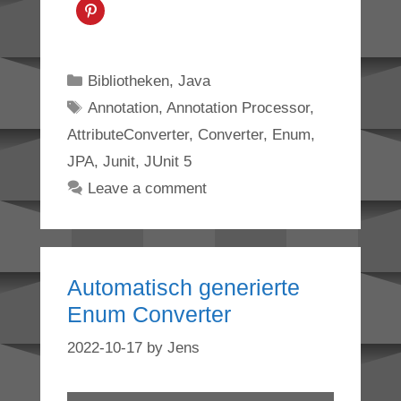
Categories
Bibliotheken
,
Java
Tags
Annotation
,
Annotation Processor
,
AttributeConverter
,
Converter
,
Enum
,
JPA
,
Junit
,
JUnit 5
Leave a comment
Automatisch generierte
Enum Converter
2022-10-17
by
Jens