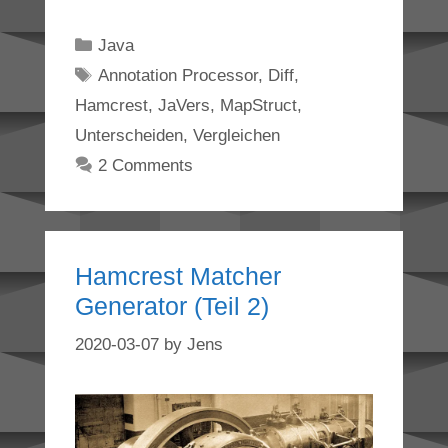
Categories
Java
Tags
Annotation Processor
,
Diff
,
Hamcrest
,
JaVers
,
MapStruct
,
Unterscheiden
,
Vergleichen
2 Comments
Hamcrest Matcher
Generator (Teil 2)
2020-03-07
by
Jens