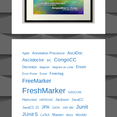
AsciiDoc
Annotation Processor
Agile
CongoCC
Asciidoctor
BIC
Enum
Decorator
diagram
diagram as code
Feiertag
Error Prone
Event
FreeMarker
FreshMarker
GEDCOM
Jackson
Hamcrest
JavaCC
HATEOAS
Junit
JPA
JavaCC 21
JSON
JSR 380
JUnit 5
Maven
LaTeX
Mockito
Mock