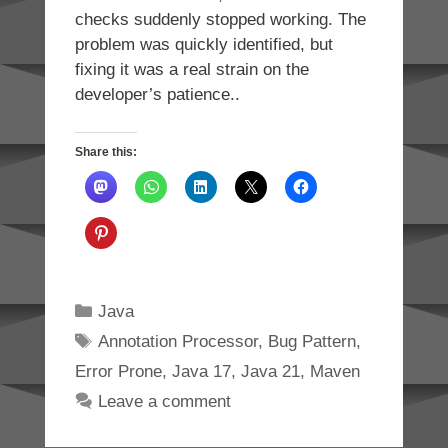
checks suddenly stopped working. The
problem was quickly identified, but
fixing it was a real strain on the
developer’s patience..
Share this:
Categories
Java
Tags
Annotation Processor
,
Bug Pattern
,
Error Prone
,
Java 17
,
Java 21
,
Maven
Leave a comment