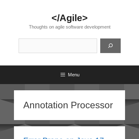
Skip
to
</Agile>
content
Thoughts on agile software development
Suc
Menu
Annotation Processor