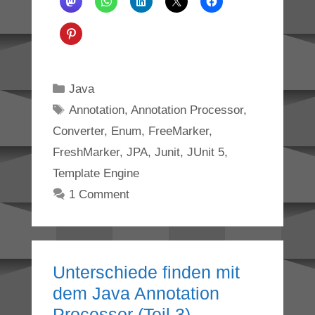
Categories
Java
Tags
Annotation
,
Annotation Processor
,
Converter
,
Enum
,
FreeMarker
,
FreshMarker
,
JPA
,
Junit
,
JUnit 5
,
Template Engine
1 Comment
Unterschiede finden mit
dem Java Annotation
Processor (Teil 3)