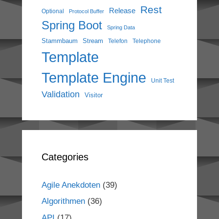
Rest
Release
Optional
Protocol Buffer
Spring Boot
Spring Data
Stammbaum
Stream
Telefon
Telephone
Template
Template Engine
Unit Test
Validation
Visitor
Categories
Agile Anekdoten
(39)
Algorithmen
(36)
API
(17)