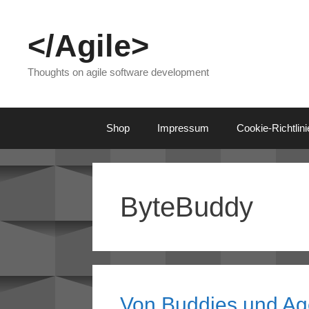
Skip
to
</Agile>
content
Thoughts on agile software development
Shop
Impressum
Cookie-Richtlin
ByteBuddy
Von Buddies und Ag