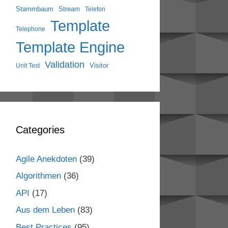
Stammbaum
Stream
Telefon
Template
Telephone
Template Engine
Validation
Visitor
Unit Test
Categories
Agile Anekdoten
(39)
Algorithmen
(36)
API
(17)
Aus dem Leben
(83)
Best Practices
(95)