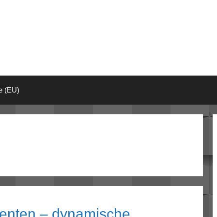
ie (EU)
enten – dynamische