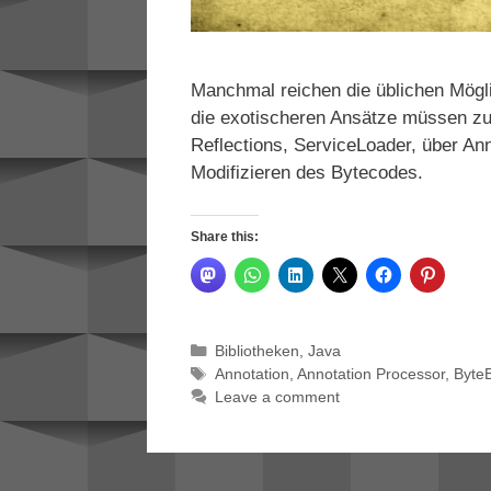
Manchmal reichen die üblichen Mögl
die exotischeren Ansätze müssen z
Reflections, ServiceLoader, über A
Modifizieren des Bytecodes.
Share this:
Categories
Bibliotheken
,
Java
Tags
Annotation
,
Annotation Processor
,
Byte
Leave a comment