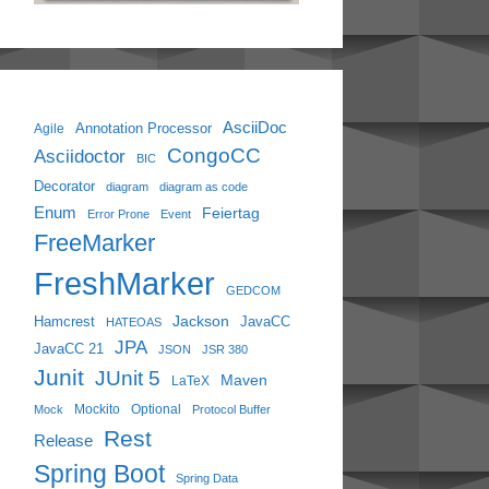
AsciiDoc
Annotation Processor
Agile
CongoCC
Asciidoctor
BIC
Decorator
diagram
diagram as code
Enum
Feiertag
Error Prone
Event
FreeMarker
FreshMarker
GEDCOM
Jackson
Hamcrest
JavaCC
HATEOAS
JPA
JavaCC 21
JSON
JSR 380
Junit
JUnit 5
Maven
LaTeX
Mockito
Optional
Mock
Protocol Buffer
Rest
Release
Spring Boot
Spring Data