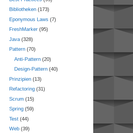
Bibliotheken
(173)
Eponymous Laws
(7)
FreshMarker
(95)
Java
(328)
Pattern
(70)
Anti-Pattern
(20)
Design-Pattern
(40)
Prinzipien
(13)
Refactoring
(31)
Scrum
(15)
Spring
(59)
Test
(44)
Web
(39)