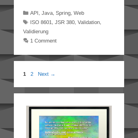
Categories
API
,
Java
,
Spring
,
Web
Tags
ISO 8601
,
JSR 380
,
Validation
,
Validierung
1 Comment
Page
Page
1
2
Next
→