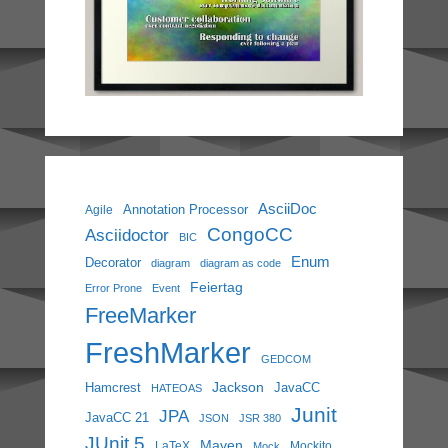
AsciiDoc
Annotation Processor
Agile
CongoCC
Asciidoctor
BIC
Enum
Decorator
diagram
diagram as code
Feiertag
Error Prone
Event
FreeMarker
FreshMarker
GEDCOM
Jackson
Hamcrest
JavaCC
HATEOAS
Junit
JPA
JavaCC 21
JSON
JSR 380
JUnit 5
Maven
LaTeX
Mockito
Mock