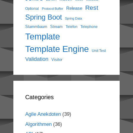
Rest
Release
Optional
Protocol Buffer
Spring Boot
Spring Data
Stammbaum
Stream
Telefon
Telephone
Template
Template Engine
Unit Test
Validation
Visitor
Categories
Agile Anekdoten
(39)
Algorithmen
(36)