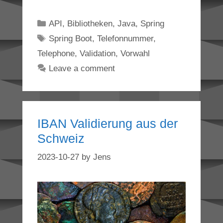
Categories
API
,
Bibliotheken
,
Java
,
Spring
Tags
Spring Boot
,
Telefonnummer
,
Telephone
,
Validation
,
Vorwahl
Leave a comment
IBAN Validierung aus der
Schweiz
2023-10-27
by
Jens