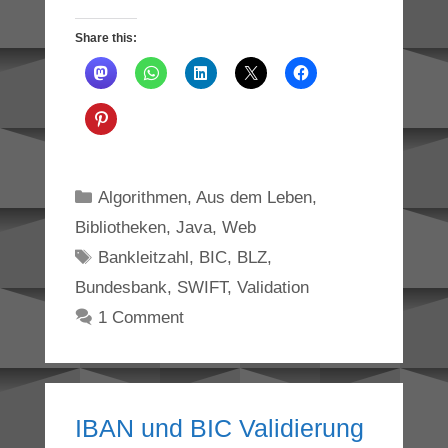
Share this:
Categories
Algorithmen
,
Aus dem Leben
,
Bibliotheken
,
Java
,
Web
Tags
Bankleitzahl
,
BIC
,
BLZ
,
Bundesbank
,
SWIFT
,
Validation
1 Comment
IBAN und BIC Validierung