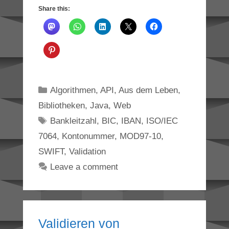
Share this:
Categories
Algorithmen
,
API
,
Aus dem Leben
,
Bibliotheken
,
Java
,
Web
Tags
Bankleitzahl
,
BIC
,
IBAN
,
ISO/IEC
7064
,
Kontonummer
,
MOD97-10
,
SWIFT
,
Validation
Leave a comment
Validieren von