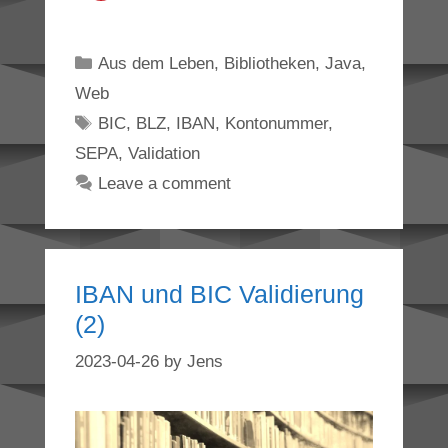
Categories
Aus dem Leben
,
Bibliotheken
,
Java
,
Web
Tags
BIC
,
BLZ
,
IBAN
,
Kontonummer
,
SEPA
,
Validation
Leave a comment
IBAN und BIC Validierung
(2)
2023-04-26
by
Jens