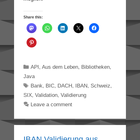
Share this:
Categories
API
,
Aus dem Leben
,
Bibliotheken
,
Java
Tags
Bank
,
BIC
,
DACH
,
IBAN
,
Schweiz
,
SIX
,
Validation
,
Validierung
Leave a comment
IBAN Validierung aus