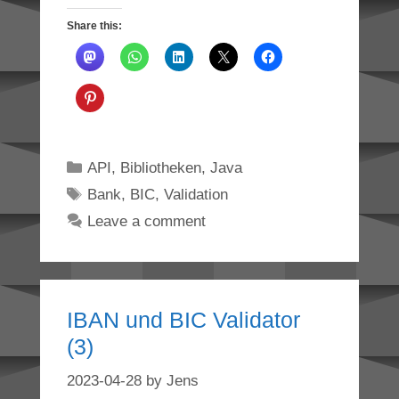
Share this:
Categories
API
,
Bibliotheken
,
Java
Tags
Bank
,
BIC
,
Validation
Leave a comment
IBAN und BIC Validator
(3)
2023-04-28
by
Jens