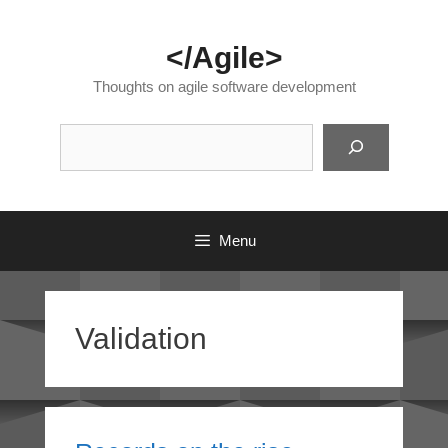
Skip
to
</Agile>
content
Thoughts on agile software development
Suc
Menu
Validation