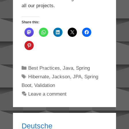
all our projects.
Share this:
Categories
Best Practices
,
Java
,
Spring
Tags
Hibernate
,
Jackson
,
JPA
,
Spring
Boot
,
Validation
Leave a comment
Deutsche