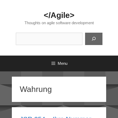
Skip
to
</Agile>
content
Thoughts on agile software development
Suc
Menu
Wahrung