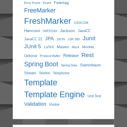
Feiertag
Error Prone
Event
FreeMarker
FreshMarker
GEDCOM
Jackson
Hamcrest
JavaCC
HATEOAS
Junit
JPA
JavaCC 21
JSON
JSR 380
JUnit 5
Maven
LaTeX
Mockito
Mock
Rest
Release
Optional
Protocol Buffer
Spring Boot
Stammbaum
Spring Data
Stream
Telefon
Telephone
Template
Template Engine
Unit Test
Validation
Visitor