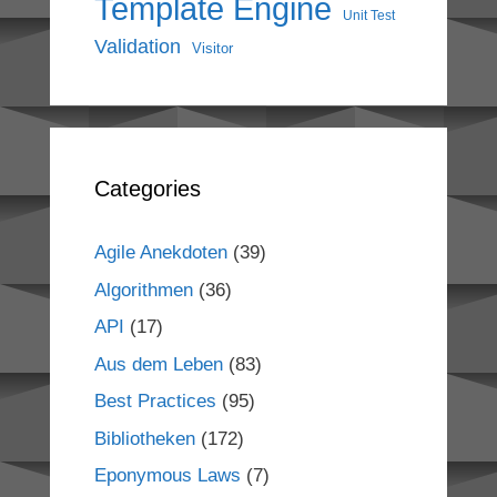
Template Engine
Unit Test
Validation
Visitor
Categories
Agile Anekdoten
(39)
Algorithmen
(36)
API
(17)
Aus dem Leben
(83)
Best Practices
(95)
Bibliotheken
(172)
Eponymous Laws
(7)