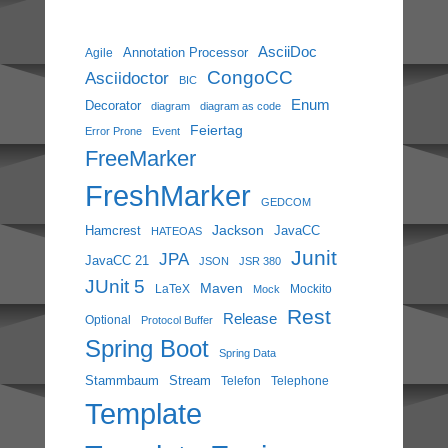
AsciiDoc
Annotation Processor
Agile
CongoCC
Asciidoctor
BIC
Enum
Decorator
diagram
diagram as code
Feiertag
Error Prone
Event
FreeMarker
FreshMarker
GEDCOM
Jackson
Hamcrest
JavaCC
HATEOAS
Junit
JPA
JavaCC 21
JSON
JSR 380
JUnit 5
Maven
LaTeX
Mockito
Mock
Rest
Release
Optional
Protocol Buffer
Spring Boot
Spring Data
Stammbaum
Stream
Telefon
Telephone
Template