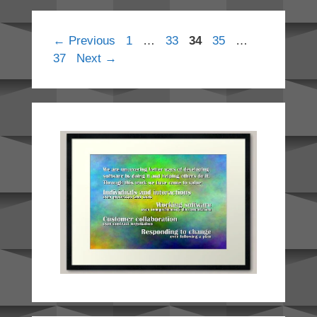
Page
Page
Page
Page
Page
←
Previous
1
…
33
34
35
…
37
Next
→