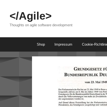
Skip
to
</Agile>
content
Thoughts on agile software development
Shop
Impressum
Cookie-Richtlin