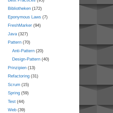
Best Practices
(95)
Bibliotheken
(172)
Eponymous Laws
(7)
FreshMarker
(94)
Java
(327)
Pattern
(70)
Anti-Pattern
(20)
Design-Pattern
(40)
Prinzipien
(13)
Refactoring
(31)
Scrum
(15)
Spring
(59)
Test
(44)
Web
(39)