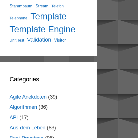
Stammbaum
Stream
Telefon
Template
Telephone
Template Engine
Validation
Visitor
Unit Test
Categories
Agile Anekdoten
(39)
Algorithmen
(36)
API
(17)
Aus dem Leben
(83)