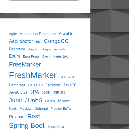
AsciiDoc
Annotation Processor
Agile
CongoCC
Asciidoctor
BIC
Decorator
diagram
diagram as code
Enum
Feiertag
Error Prone
Event
FreeMarker
FreshMarker
GEDCOM
Jackson
Hamcrest
JavaCC
HATEOAS
JPA
JavaCC 21
JSON
JSR 380
Junit
JUnit 5
Maven
LaTeX
Mockito
Optional
Mock
Protocol Buffer
Rest
Release
Spring Boot
Spring Data