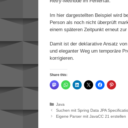
Retry-Methode im Fehlerfall.
Im hier dargestellten Beispiel wird 
Person als noch nicht überprüft mar
einem späteren Zeitpunkt erneut zu
Damit ist der deklarative Ansatz vo
und eleganter Weg um temporäre Pr
korrigieren.
Share this:
Categories
Java
Suchen mit Spring Data JPA Specificati
Eigene Parser mit JavaCC 21 erstellen