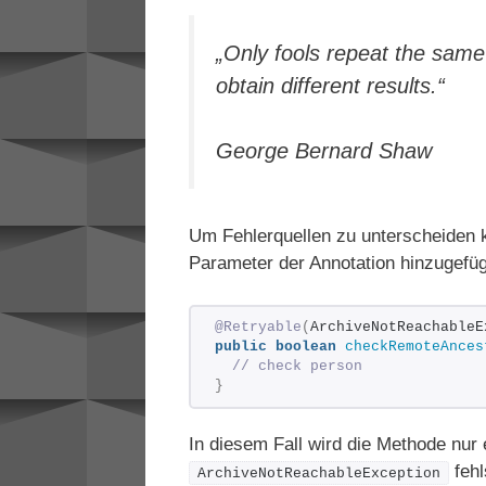
„
Only fools repeat the same
obtain different results.
“
George Bernard Shaw
Um Fehlerquellen zu unterscheiden
Parameter der Annotation hinzugefü
@Retryable
(
ArchiveNotReachableE
public
boolean
checkRemoteAnces
// check person 
}
In diesem Fall wird die Methode nur 
fehl
ArchiveNotReachableException