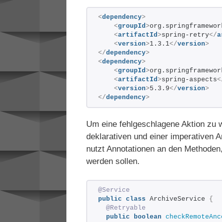
<
dependency
>
<
groupId
>
org.springframewor
<
artifactId
>
spring-retry
</
a
<
version
>
1.3.1
</
version
>
</
dependency
>
<
dependency
>
<
groupId
>
org.springframewor
<
artifactId
>
spring-aspects
<
<
version
>
5.3.9
</
version
>
</
dependency
>
Um eine fehlgeschlagene Aktion zu w
deklarativen und einer imperativen A
nutzt Annotationen an den Methoden,
werden sollen.
@Service
public
class
 ArchiveService 
{
@Retryable
public
boolean
checkRemoteAnc