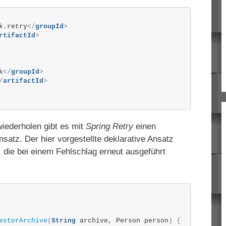
k.retry
</
groupId
>
rtifactId
>
k
</
groupId
>
/
artifactId
>
iederholen gibt es mit
Spring Retry
einen
nsatz. Der hier vorgestellte deklarative Ansatz
 die bei einem Fehlschlag erneut ausgeführt
estorArchive
(
String
 archive, Person person
)
{