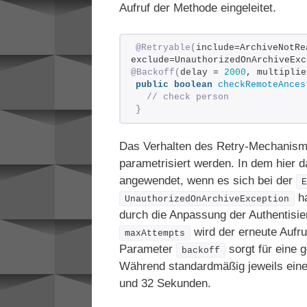
Aufruf der Methode eingeleitet.
@Retryable
(
include=ArchiveNotRe
exclude=UnauthorizedOnArchiveExc
@Backoff
(
delay = 
2000
, multiplie
public
boolean
checkRemoteAnces
// check person 
}
Das Verhalten des Retry-Mechanismu
parametrisiert werden. In dem hier d
angewendet, wenn es sich bei der
ha
UnauthorizedOnArchiveException
durch die Anpassung der Authentisie
wird der erneute Aufr
maxAttempts
Parameter
sorgt für eine 
backoff
Während standardmäßig jeweils eine 
und 32 Sekunden.