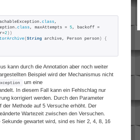
achableException.
class
, 
eption.
class
, maxAttempts = 
5
, backoff = 
r=
2
))
torArchive
(
String
 archive, Person person
)
{
s kann durch die Annotation aber noch weiter
argestellten Beispiel wird der Mechanismus nicht
um eine
Exception
ndelt. In diesem Fall kann ein Fehlschlag nur
rung korrigiert werden. Durch den Parameter
uf der Methode auf 5 Versuche erhöht. Der
geänderte Wartezeit zwischen den Versuchen.
Sekunde gewartet wird, sind es hier 2, 4, 8, 16