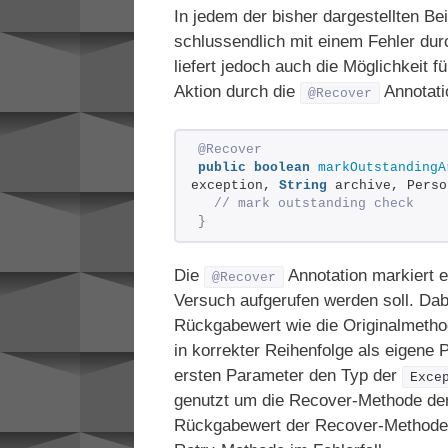
In jedem der bisher dargestellten Be
schlussendlich mit einem Fehler du
liefert jedoch auch die Möglichkeit 
Aktion durch die
Annotati
@Recover
@Recover
public
boolean
markOutstandingA
exception, 
String
 archive, Perso
// mark outstanding check
}
Die
Annotation markiert e
@Recover
Versuch aufgerufen werden soll. Da
Rückgabewert wie die Originalmetho
in korrekter Reihenfolge als eigene P
ersten Parameter den Typ der
Exce
genutzt um die Recover-Methode der
Rückgabewert der Recover-Methode 