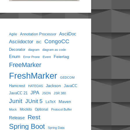
AsciiDoc
Annotation Processor
Agile
CongoCC
Asciidoctor
BIC
Decorator
diagram
diagram as code
Enum
Feiertag
Error Prone
Event
FreeMarker
FreshMarker
GEDCOM
Jackson
Hamcrest
JavaCC
HATEOAS
JPA
JavaCC 21
JSON
JSR 380
Junit
JUnit 5
Maven
LaTeX
Mockito
Optional
Mock
Protocol Buffer
Rest
Release
Spring Boot
Spring Data