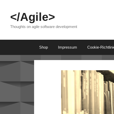
Skip
to
</Agile>
content
Thoughts on agile software development
Shop
Impressum
Cookie-Richtlin