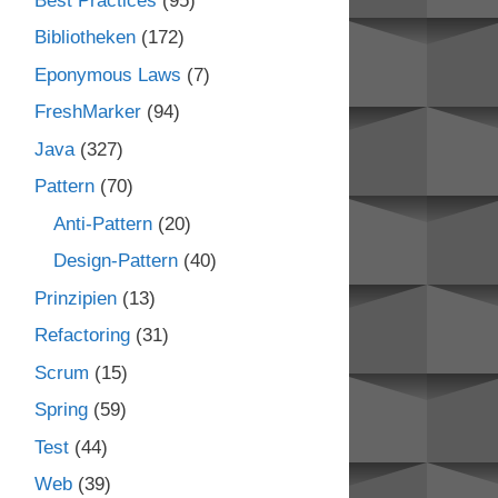
Best Practices
(95)
Bibliotheken
(172)
Eponymous Laws
(7)
FreshMarker
(94)
Java
(327)
Pattern
(70)
Anti-Pattern
(20)
Design-Pattern
(40)
Prinzipien
(13)
Refactoring
(31)
Scrum
(15)
Spring
(59)
Test
(44)
Web
(39)