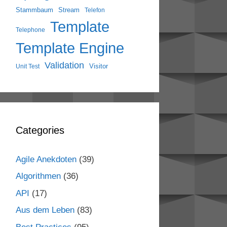
Stammbaum
Stream
Telefon
Template
Telephone
Template Engine
Validation
Visitor
Unit Test
Categories
Agile Anekdoten
(39)
Algorithmen
(36)
API
(17)
Aus dem Leben
(83)