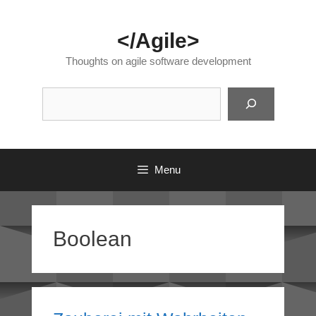
Skip
to
</Agile>
content
Thoughts on agile software development
Suc
Menu
Boolean