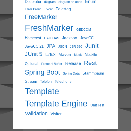
Enum
Decorator
diagram
diagram as code
Feiertag
Error Prone
Event
FreeMarker
FreshMarker
GEDCOM
Jackson
Hamcrest
JavaCC
HATEOAS
Junit
JPA
JavaCC 21
JSON
JSR 380
JUnit 5
Maven
LaTeX
Mockito
Mock
Rest
Release
Optional
Protocol Buffer
Spring Boot
Stammbaum
Spring Data
Stream
Telefon
Telephone
Template
Template Engine
Unit Test
Validation
Visitor