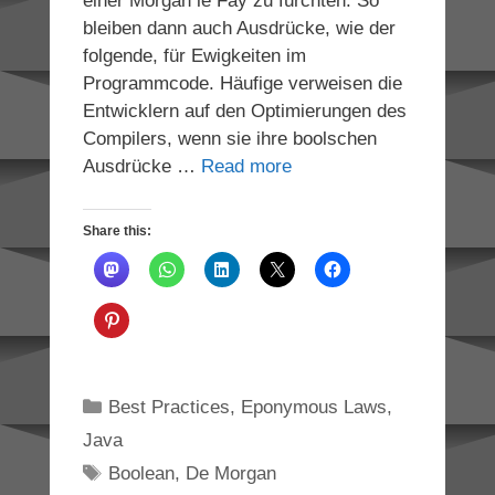
einer Morgan le Fay zu fürchten. So
bleiben dann auch Ausdrücke, wie der
folgende, für Ewigkeiten im
Programmcode. Häufige verweisen die
Entwicklern auf den Optimierungen des
Compilers, wenn sie ihre boolschen
Ausdrücke …
Read more
Share this:
Categories
Best Practices
,
Eponymous Laws
,
Java
Tags
Boolean
,
De Morgan