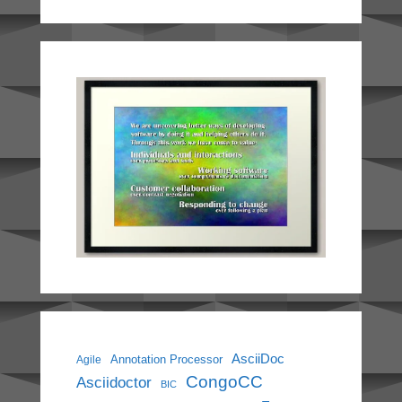
AsciiDoc
Annotation Processor
Agile
CongoCC
Asciidoctor
BIC