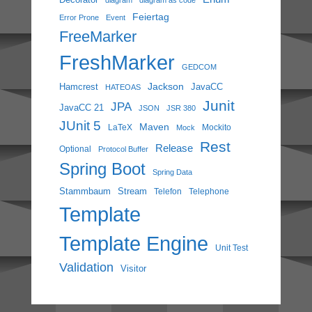
Decorator
diagram
diagram as code
Feiertag
Error Prone
Event
FreeMarker
FreshMarker
GEDCOM
Jackson
Hamcrest
JavaCC
HATEOAS
Junit
JPA
JavaCC 21
JSON
JSR 380
JUnit 5
Maven
LaTeX
Mockito
Mock
Rest
Release
Optional
Protocol Buffer
Spring Boot
Spring Data
Stammbaum
Stream
Telefon
Telephone
Template
Template Engine
Unit Test
Validation
Visitor