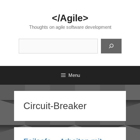
Skip
to
</Agile>
content
Thoughts on agile software development
Suc
Menu
Circuit-Breaker