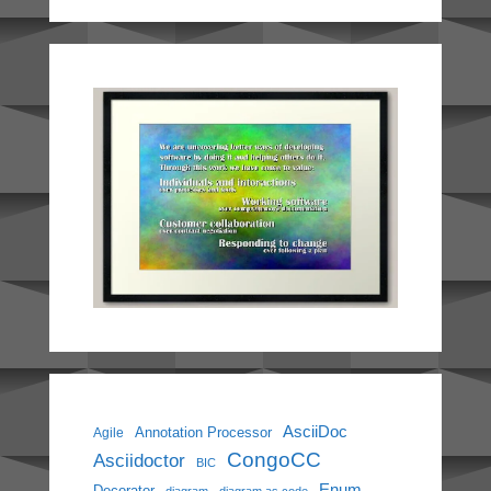
AsciiDoc
Annotation Processor
Agile
CongoCC
Asciidoctor
BIC
Enum