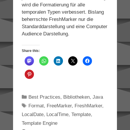
wird die Formatierung für alle
temporalen Typen verbessert. Bislang
beherrschte FreshMarker nur die
Standarddarstellung und eine Computer
Audience Darstellung.
Share this:
Categories
Best Practices
,
Bibliotheken
,
Java
Tags
Format
,
FreeMarker
,
FreshMarker
,
LocalDate
,
LocalTime
,
Template
,
Template Engine