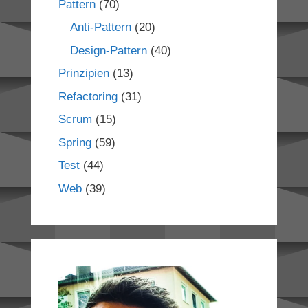
Pattern
(70)
Anti-Pattern
(20)
Design-Pattern
(40)
Prinzipien
(13)
Refactoring
(31)
Scrum
(15)
Spring
(59)
Test
(44)
Web
(39)