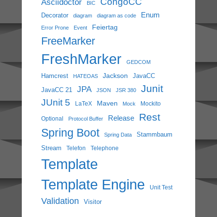
CongoCC
Asciidoctor
BIC
Enum
Decorator
diagram
diagram as code
Feiertag
Error Prone
Event
FreeMarker
FreshMarker
GEDCOM
Jackson
Hamcrest
JavaCC
HATEOAS
Junit
JPA
JavaCC 21
JSON
JSR 380
JUnit 5
Maven
LaTeX
Mockito
Mock
Rest
Release
Optional
Protocol Buffer
Spring Boot
Stammbaum
Spring Data
Stream
Telefon
Telephone
Template
Template Engine
Unit Test
Validation
Visitor