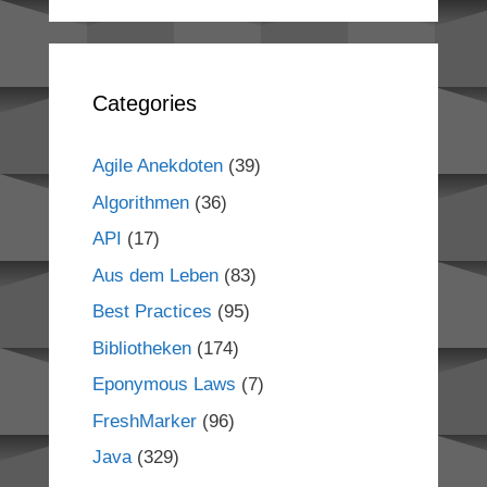
Categories
Agile Anekdoten
(39)
Algorithmen
(36)
API
(17)
Aus dem Leben
(83)
Best Practices
(95)
Bibliotheken
(174)
Eponymous Laws
(7)
FreshMarker
(96)
Java
(329)