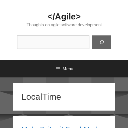
Skip
to
</Agile>
content
Thoughts on agile software development
Suc
Menu
LocalTime