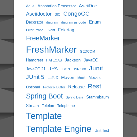
AsciiDoc
Annotation Processor
Agile
CongoCC
Asciidoctor
BIC
Enum
Decorator
diagram
diagram as code
Feiertag
Error Prone
Event
FreeMarker
FreshMarker
GEDCOM
Jackson
Hamcrest
JavaCC
HATEOAS
Junit
JPA
JavaCC 21
JSON
JSR 380
JUnit 5
Maven
LaTeX
Mockito
Mock
Rest
Release
Optional
Protocol Buffer
Spring Boot
Stammbaum
Spring Data
Stream
Telefon
Telephone
Template
Template Engine
Unit Test