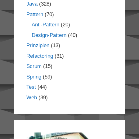
Java
(328)
Pattern
(70)
Anti-Pattern
(20)
Design-Pattern
(40)
Prinzipien
(13)
Refactoring
(31)
Scrum
(15)
Spring
(59)
Test
(44)
Web
(39)