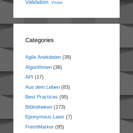
Validation
Visitor
Categories
Agile Anekdoten
(39)
Algorithmen
(36)
API
(17)
Aus dem Leben
(83)
Best Practices
(95)
Bibliotheken
(173)
Eponymous Laws
(7)
FreshMarker
(95)