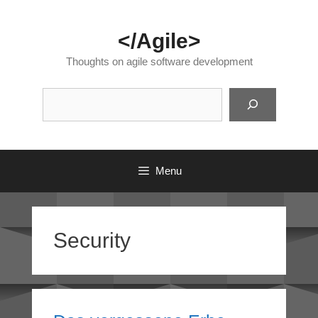
Skip
to
</Agile>
content
Thoughts on agile software development
Suc
Menu
Security