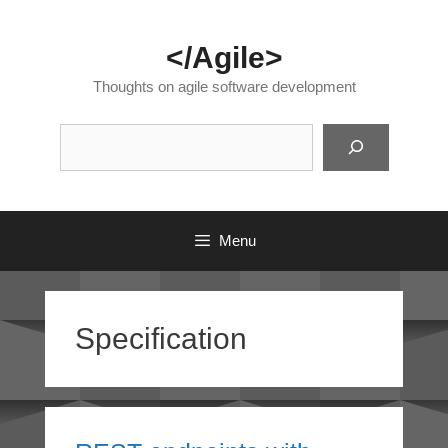
Skip
to
</Agile>
content
Thoughts on agile software development
Suc
Menu
Specification