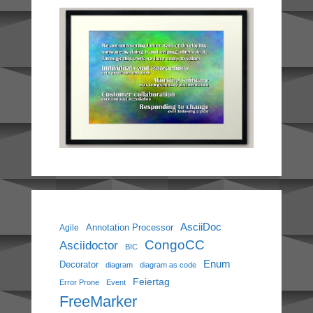
AsciiDoc
Annotation Processor
Agile
CongoCC
Asciidoctor
BIC
Enum
Decorator
diagram
diagram as code
Feiertag
Error Prone
Event
FreeMarker