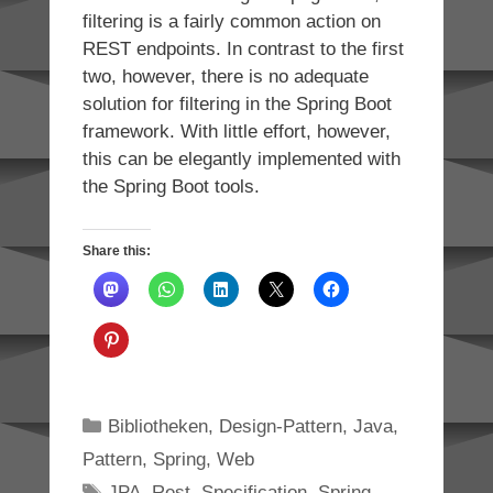
filtering is a fairly common action on
REST endpoints. In contrast to the first
two, however, there is no adequate
solution for filtering in the Spring Boot
framework. With little effort, however,
this can be elegantly implemented with
the Spring Boot tools.
Share this:
Categories
Bibliotheken
,
Design-Pattern
,
Java
,
Pattern
,
Spring
,
Web
Tags
JPA
,
Rest
,
Specification
,
Spring