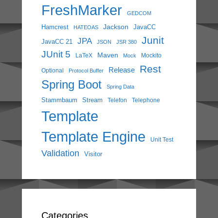
FreshMarker
GEDCOM
Jackson
Hamcrest
JavaCC
HATEOAS
Junit
JPA
JavaCC 21
JSON
JSR 380
JUnit 5
Maven
LaTeX
Mockito
Mock
Rest
Release
Optional
Protocol Buffer
Spring Boot
Spring Data
Stammbaum
Stream
Telefon
Telephone
Template
Template Engine
Unit Test
Validation
Visitor
Categories