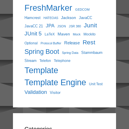
FreshMarker
GEDCOM
Jackson
Hamcrest
JavaCC
HATEOAS
Junit
JPA
JavaCC 21
JSON
JSR 380
JUnit 5
Maven
LaTeX
Mockito
Mock
Rest
Release
Optional
Protocol Buffer
Spring Boot
Stammbaum
Spring Data
Stream
Telefon
Telephone
Template
Template Engine
Unit Test
Validation
Visitor