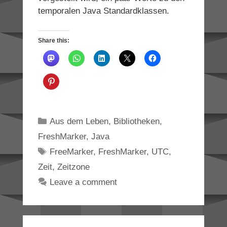
temporalen Java Standardklassen.
Share this:
Categories
Aus dem Leben
,
Bibliotheken
,
FreshMarker
,
Java
Tags
FreeMarker
,
FreshMarker
,
UTC
,
Zeit
,
Zeitzone
Leave a comment