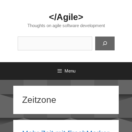
Skip
to
</Agile>
content
Thoughts on agile software development
Suc
Menu
Zeitzone