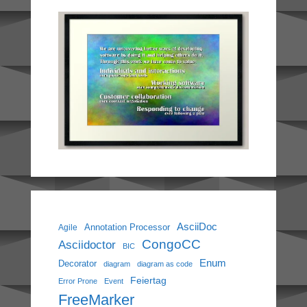
AsciiDoc
Annotation Processor
Agile
CongoCC
Asciidoctor
BIC
Enum
Decorator
diagram
diagram as code
Feiertag
Error Prone
Event
FreeMarker