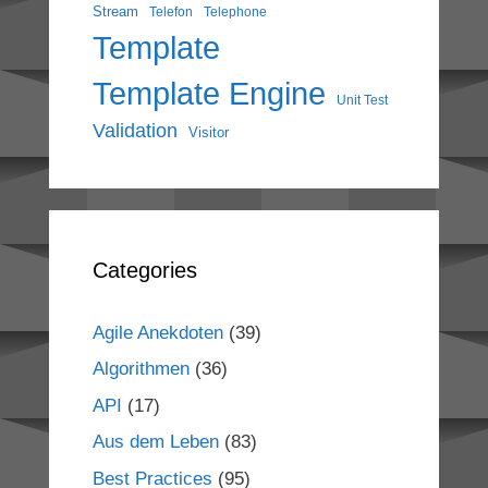
Stream
Telefon
Telephone
Template
Template Engine
Unit Test
Validation
Visitor
Categories
Agile Anekdoten
(39)
Algorithmen
(36)
API
(17)
Aus dem Leben
(83)
Best Practices
(95)