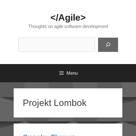
Skip
to
</Agile>
content
Thoughts on agile software development
Suc
Menu
Projekt Lombok