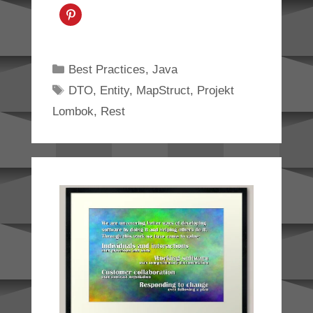
Categories
Best Practices
,
Java
Tags
DTO
,
Entity
,
MapStruct
,
Projekt
Lombok
,
Rest