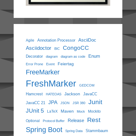
AsciiDoc
Annotation Processor
Agile
CongoCC
Asciidoctor
BIC
Enum
Decorator
diagram
diagram as code
Feiertag
Error Prone
Event
FreeMarker
FreshMarker
GEDCOM
Jackson
Hamcrest
JavaCC
HATEOAS
Junit
JPA
JavaCC 21
JSON
JSR 380
JUnit 5
Maven
LaTeX
Mockito
Mock
Rest
Release
Optional
Protocol Buffer
Spring Boot
Stammbaum
Spring Data