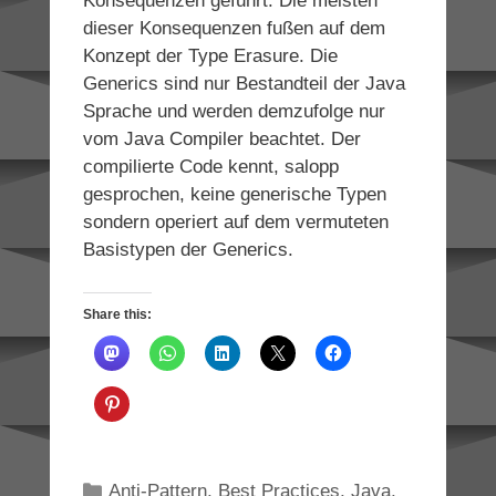
Konsequenzen geführt. Die meisten
dieser Konsequenzen fußen auf dem
Konzept der Type Erasure. Die
Generics sind nur Bestandteil der Java
Sprache und werden demzufolge nur
vom Java Compiler beachtet. Der
compilierte Code kennt, salopp
gesprochen, keine generische Typen
sondern operiert auf dem vermuteten
Basistypen der Generics.
Share this:
Categories
Anti-Pattern
,
Best Practices
,
Java
,