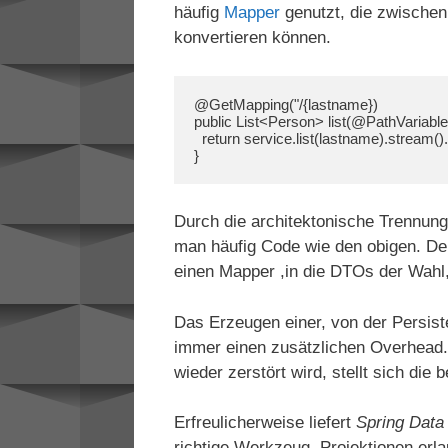
häufig
Mapper
genutzt, die zwischen
konvertieren können.
@GetMapping("/{lastname})

public List<Person> list(@PathVariable 
  return service.list(lastname).stream().map(mapper::map).collect(Collectors.toList());

} 
Durch die architektonische Trennung
man häufig Code wie den obigen. Der 
einen Mapper ,in die DTOs der Wahl, 
Das Erzeugen einer, von der Persist
immer einen zusätzlichen Overhead.
wieder zerstört wird, stellt sich die
Erfreulicherweise liefert
Spring Data
richtige Werkzeug. Projektionen erl