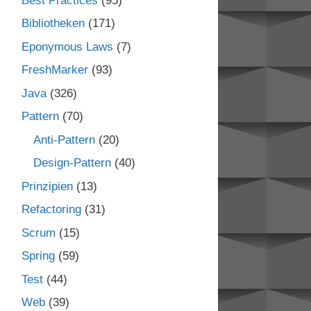
Best Practices
(95)
Bibliotheken
(171)
Eponymous Laws
(7)
FreshMarker
(93)
Java
(326)
Pattern
(70)
Anti-Pattern
(20)
Design-Pattern
(40)
Prinzipien
(13)
Refactoring
(31)
Scrum
(15)
Spring
(59)
Test
(44)
Web
(39)