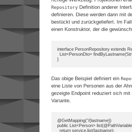
Definition anderer Inte
Repository
definieren. Diese werden dann mit 
bestückt und zurückgeliefert. Im Fal
einen Konstruktor, der die gewünscht
interface PersonRepository extends Re
  List<PersonDto> findByLastname(String lastname);

}
Das obige Beispiel definiert ein
Repo
eine Liste von Personen aus der Ahn
gezeigte Endpoint reduziert sich mit 
Variante.
@GetMapping("/{lastname})

public List<Person> list(@PathVariable 
  return service.list(lastname);
