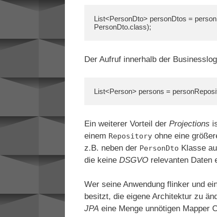
List<PersonDto> personDtos = personR
PersonDto.class);
Der Aufruf innerhalb der Businesslog
List<Person> persons = personReposit
Ein weiterer Vorteil der
Projections
i
einem
ohne eine größere
Repository
z.B. neben der
Klasse au
PersonDto
die keine
DSGVO
relevanten Daten e
Wer seine Anwendung flinker und ein
besitzt, die eigene Architektur zu ä
JPA
eine Menge unnötigen Mapper C