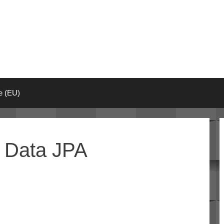
ie (EU)
g Data JPA