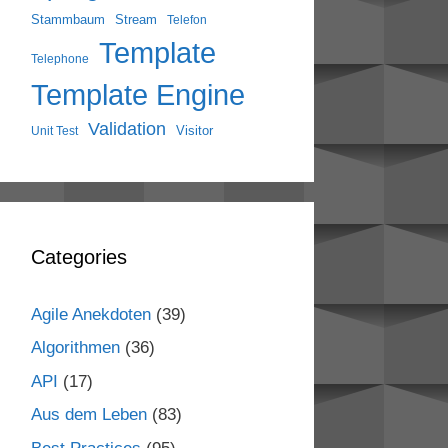
Stammbaum
Stream
Telefon
Template
Telephone
Template Engine
Validation
Visitor
Unit Test
Categories
Agile Anekdoten
(39)
Algorithmen
(36)
API
(17)
Aus dem Leben
(83)