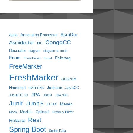
AsciiDoc
Annotation Processor
Agile
CongoCC
Asciidoctor
BIC
Decorator
diagram
diagram as code
Enum
Feiertag
Error Prone
Event
FreeMarker
FreshMarker
GEDCOM
Jackson
Hamcrest
JavaCC
HATEOAS
JPA
JavaCC 21
JSON
JSR 380
Junit
JUnit 5
Maven
LaTeX
Mockito
Optional
Mock
Protocol Buffer
Rest
Release
Spring Boot
Spring Data