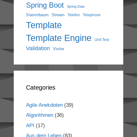
Spring Boot
Spring Data
Stammbaum
Stream
Telefon
Telephone
Template
Template Engine
Unit Test
Validation
Visitor
Categories
Agile Anekdoten
(39)
Algorithmen
(36)
API
(17)
Aus dem Leben
(83)