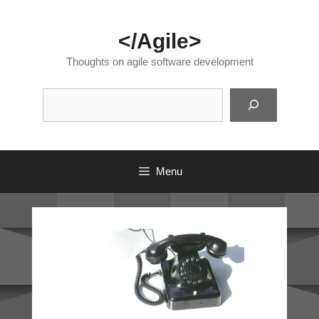
Skip
to
</Agile>
content
Thoughts on agile software development
Suc
Menu