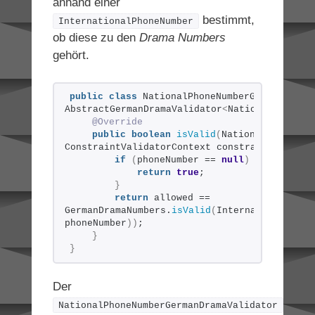
anhand einer
bestimmt,
InternationalPhoneNumber
ob diese zu den
Drama Numbers
gehört.
public
class
 NationalPhoneNumberGermanDrama
AbstractGermanDramaValidator
<
NationalPhoneNu
@Override
public
boolean
isValid
(
NationalPhoneNumb
ConstraintValidatorContext constraintValidat
if
(
phoneNumber == 
null
)
{
return
true
;
}
return
 allowed == 
GermanDramaNumbers.
isValid
(
InternationalPhon
phoneNumber
))
;
}
}
Der
NationalPhoneNumberGermanDramaValidator