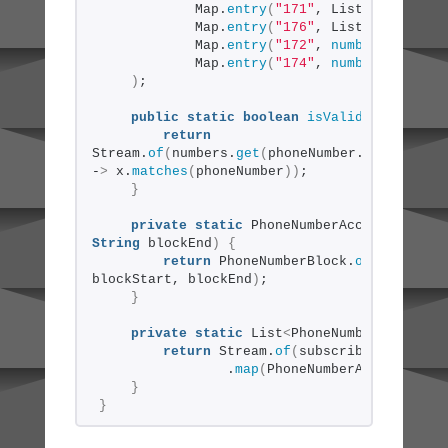
            Map.
entry
(
"171"
, List.
of
(
trunk
(
            Map.
entry
(
"176"
, List.
of
(
trunk
(
            Map.
entry
(
"172"
, 
numbers
(
"172"
,
            Map.
entry
(
"174"
, 
numbers
(
"174"
,
)
;
public
static
boolean
isValid
(
Internati
return
Stream.
of
(
numbers.
get
(
phoneNumber.
getNationa
-
>
 x.
matches
(
phoneNumber
))
;
}
private
static
 PhoneNumberAccessor 
trun
String
 blockEnd
)
{
return
 PhoneNumberBlock.
of
(
Internat
blockStart, blockEnd
)
;
}
private
static
 List
<
PhoneNumberAccessor
return
 Stream.
of
(
subscriberNumbers
)
                .
map
(
PhoneNumberAccessor.
cl
}
}