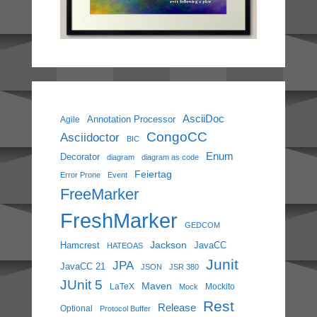
AsciiDoc
Annotation Processor
Agile
CongoCC
Asciidoctor
BIC
Enum
Decorator
diagram
diagram as code
Feiertag
Error Prone
Event
FreeMarker
FreshMarker
GEDCOM
Jackson
Hamcrest
JavaCC
HATEOAS
Junit
JPA
JavaCC 21
JSON
JSR 380
JUnit 5
Maven
LaTeX
Mockito
Mock
Rest
Release
Optional
Protocol Buffer