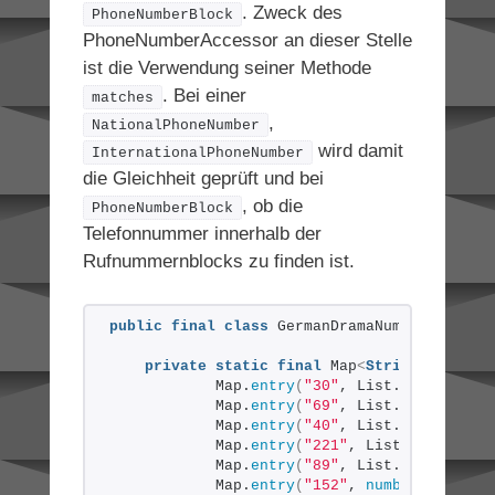
. Zweck des
PhoneNumberBlock
PhoneNumberAccessor an dieser Stelle
ist die Verwendung seiner Methode
. Bei einer
matches
,
NationalPhoneNumber
wird damit
InternationalPhoneNumber
die Gleichheit geprüft und bei
, ob die
PhoneNumberBlock
Telefonnummer innerhalb der
Rufnummernblocks zu finden ist.
public
final
class
 GermanDramaNumbers 
{
private
static
final
 Map
<
String
, List
<
P
            Map.
entry
(
"30"
, List.
of
(
trunk
(
"
            Map.
entry
(
"69"
, List.
of
(
trunk
(
"
            Map.
entry
(
"40"
, List.
of
(
trunk
(
"
            Map.
entry
(
"221"
, List.
of
(
trunk
(
            Map.
entry
(
"89"
, List.
of
(
trunk
(
"
            Map.
entry
(
"152"
, 
numbers
(
"152"
,